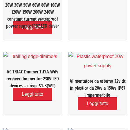
20W 30W 50W 60W 80W 100W
120W 150W 200W 240W
constant current waterproof
power supply IP67 LED driver
Leggi tutto
AC TRIAC Dimmer TUYA WiFi
receiver dimmer for 230V LED
Alimentatore da esterno 12v dc
devices – driver S1-B(WT)
in plastica da 20w a 150w IP67
Leggi tutto
impermeabile
Leggi tutto