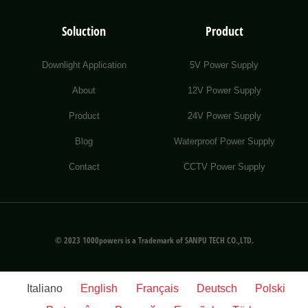
Soluction
Product
Downlight Application
5V Power Supply
About
12V Power Supply
Product
24V Power Supply
Blog
Waterproof Power Supply
Contact
CCTV Power Supply
© 2023 1000powers is a Trademark of SANPU TECH CO.,LTD.
Italiano
English
Français
Deutsch
Polski