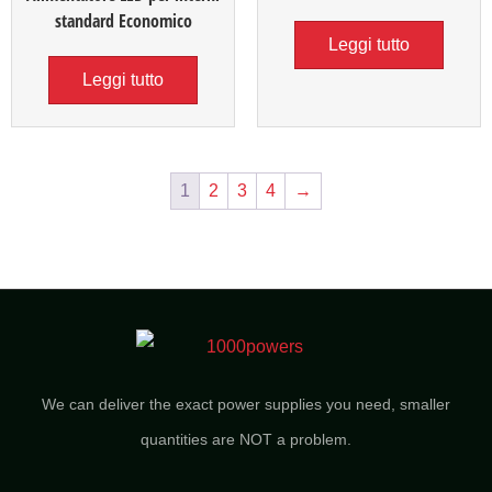
standard Economico
Leggi tutto
Leggi tutto
1
2
3
4
→
We can deliver the exact power supplies you need, smaller
quantities are NOT a problem.