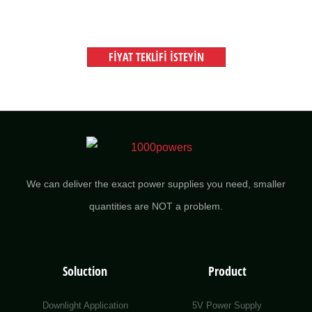
ülkesine deniz yoluyla gönderilecektir.
FIYAT TEKLIFI ISTEYIN
We can deliver the exact power supplies you need, smaller
quantities are NOT a problem.
Soluction
Product
Downlight Application
5V Power Supply