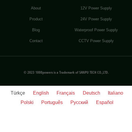
About
12V Power Supply
Product
24V Power Supply
Blog
Waterproof Power Supply
Contact
CCTV Power Supply
© 2023 1000powers is a Trademark of SANPU TECH CO.,LTD.
Türkçe
English
Français
Deutsch
Italiano
Polski
Português
Русский
Español