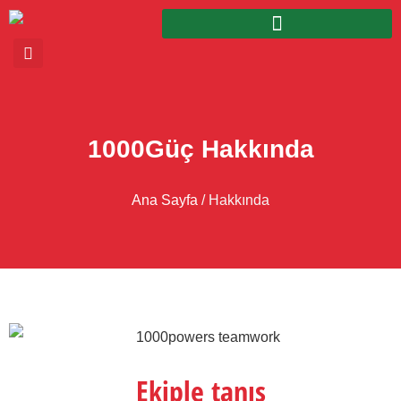
1000Güç Hakkında
Ana Sayfa
/ Hakkında
Ekiple tanış